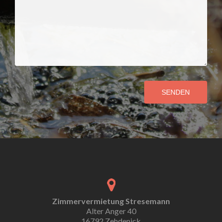
SENDEN
Zimmervermietung Stresemann
Alter Anger 40
16792 Zehdenick